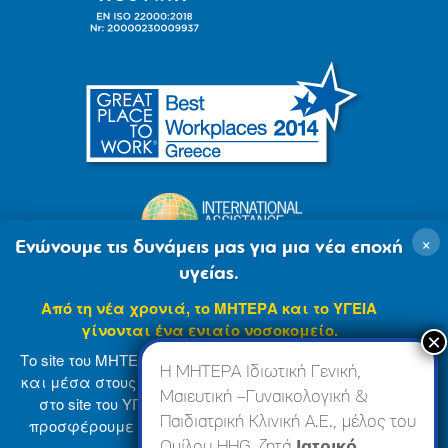
×
Ενώνουμε τις δυνάμεις μας για μια νέα εποχή
υγείας.
Από τη νέα χρονιά, το ΜΗΤΕΡΑ και το ΥΓΕΙΑ
γίνονται ένα ενιαίο νοσοκομείο.
Το site του ΜΗΤΕΡΑ βρίσκεται σε φάση ανανέωσης
Η ΜΗΤΕΡΑ Ιδιωτική Γενική,
και μέσα στους επόμενους μήνες θα ενσωματωθεί
Μαιευτική –Γυναικολογική &
στο site του ΥΓΕΙΑ (
www.hygeia.gr
), ώστε να σας
Παιδιατρική Κλινική Α.Ε., μέλος του
προσφέρουμε μια πιο ολοκληρωμένη και ενιαία
© 2007-2024 ΜΗΤΕΡΑ Α.Ε
Όροι Χρήσης
online εμπειρία.
Ομίλου HHG, ζητά
Ιατρικό,