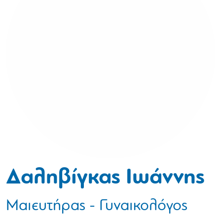
Δαληβίγκας Ιωάννης
Μαιευτήρας - Γυναικολόγος