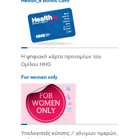
Health_e Bonus Card
Η ψηφιακή κάρτα προνομίων του
Ομίλου HHG
For women only
Υπολογιστές κύησης / γόνιμων ημερών.