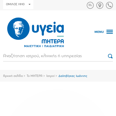
ΟΜΙΛΟΣ HHG
MENU
Αρχική σελίδα
Το ΜΗΤΕΡΑ
Ιατροί
Δαληβίγκας Ιωάννης