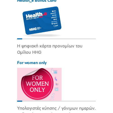
Health_e Bonus Card
Η ψηφιακή κάρτα προνομίων του
Ομίλου HHG
For women only
Υπολογιστές κύησης / γόνιμων ημερών.