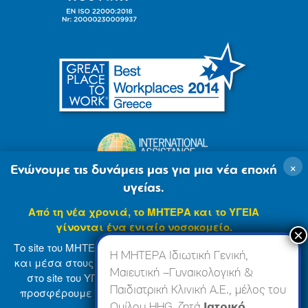
×
Ενώνουμε τις δυνάμεις μας για μια νέα εποχή
υγείας.
Από τη νέα χρονιά, το ΜΗΤΕΡΑ και το ΥΓΕΙΑ
γίνονται ένα ενιαίο νοσοκομείο.
Το site του ΜΗΤΕΡΑ βρίσκεται σε φάση ανανέωσης
Η ΜΗΤΕΡΑ Ιδιωτική Γενική,
και μέσα στους επόμενους μήνες θα ενσωματωθεί
Μαιευτική –Γυναικολογική &
στο site του ΥΓΕΙΑ (
www.hygeia.gr
), ώστε να σας
Παιδιατρική Κλινική Α.Ε., μέλος του
προσφέρουμε μια πιο ολοκληρωμένη και ενιαία
© 2007-2024 ΜΗΤΕΡΑ Α.Ε
Όροι Χρήσης
online εμπειρία.
Ομίλου HHG, ζητά
Ιατρικό,