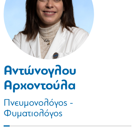
Αντώνογλου
Αρχοντούλα
Πνευμονολόγος -
Φυματιολόγος