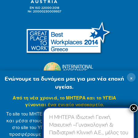
×
Ενώνουμε τις δυνάμεις μας για μια νέα εποχή
υγείας.
Από τη νέα χρονιά, το ΜΗΤΕΡΑ και το ΥΓΕΙΑ
γίνονται ένα ενιαίο νοσοκομείο.
Το site του ΜΗΤΕΡΑ βρίσκεται σε φάση ανανέωσης
Η ΜΗΤΕΡΑ Ιδιωτική Γενική,
και μέσα στους επόμενους μήνες θα ενσωματωθεί
Μαιευτική –Γυναικολογική &
στο site του ΥΓΕΙΑ (
www.hygeia.gr
), ώστε να σας
Παιδιατρική Κλινική Α.Ε., μέλος του
προσφέρουμε μια πιο ολοκληρωμένη και ενιαία
© 2007-2024 ΜΗΤΕΡΑ Α.Ε
Όροι Χρήσης