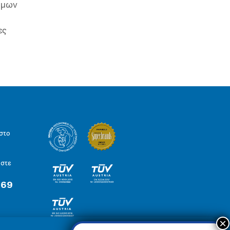
ιμων
ες
στο
ήστε
 69
×