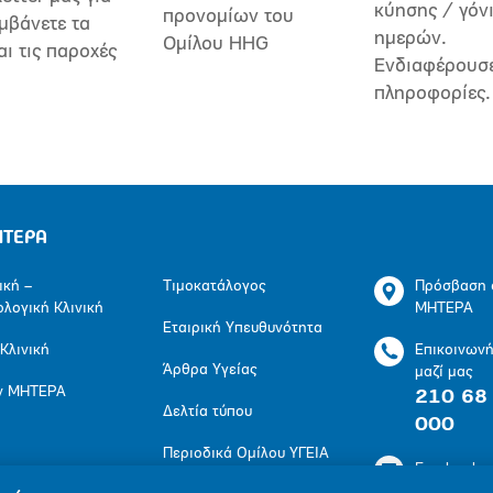
κύησης / γόν
προνομίων του
μβάνετε τα
ημερών.
Ομίλου HHG
αι τις παροχές
Ενδιαφέρουσ
πληροφορίες.
ΗΤΕΡΑ
ική –
Τιμοκατάλογος
Πρόσβαση 
ολογική Κλινική
ΜΗΤΕΡΑ
Εταιρική Υπευθυνότητα
 Κλινική
Επικοινων
Άρθρα Υγείας
μαζί μας
ν ΜΗΤΕΡΑ
210 68
Δελτία τύπου
000
Περιοδικά Ομίλου ΥΓΕΙΑ
Facebook