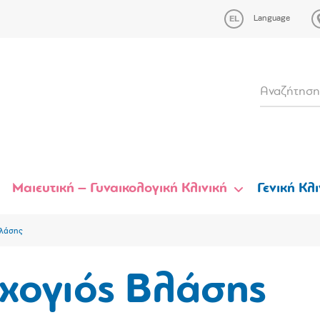
Language
Μαιευτική – Γυναικολογική Κλινική
Γενική Κλι
Βλάσης
χογιός Βλάσης