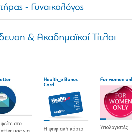
τήρας - Γυναικολόγος
δευση & Ακαδημαϊκοί Τίτλοι
etter
Health_e Bonus
For women on
Card
φείτε στο
Υπολογιστές
Η ψηφιακή κάρτα
etter μας για