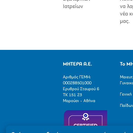
Ιατρείων
να λα
νέα κ
μας.
ΜΗΤΕΡΑ Α.Ε.
Το Μ
Αριθμός ΓΕΜΗ:
Μαιευτ
000288501000
Γυναικ
Ερυθρού Σταυρού 6
Γενική
ΤΚ 151 23
Μαρούσι - Αθήνα
Παίδω