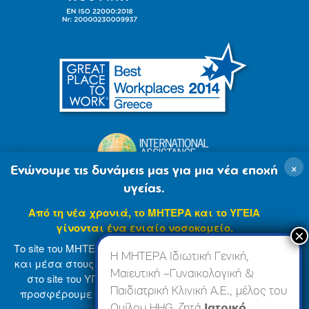
×
Ενώνουμε τις δυνάμεις μας για μια νέα εποχή
υγείας.
Από τη νέα χρονιά, το ΜΗΤΕΡΑ και το ΥΓΕΙΑ
γίνονται ένα ενιαίο νοσοκομείο.
Το site του ΜΗΤΕΡΑ βρίσκεται σε φάση ανανέωσης
Η ΜΗΤΕΡΑ Ιδιωτική Γενική,
και μέσα στους επόμενους μήνες θα ενσωματωθεί
Μαιευτική –Γυναικολογική &
στο site του ΥΓΕΙΑ (
www.hygeia.gr
), ώστε να σας
Παιδιατρική Κλινική Α.Ε., μέλος του
προσφέρουμε μια πιο ολοκληρωμένη και ενιαία
© 2007-2024 ΜΗΤΕΡΑ Α.Ε
Όροι Χρήσης
online εμπειρία.
Ομίλου HHG, ζητά
Ιατρικό,