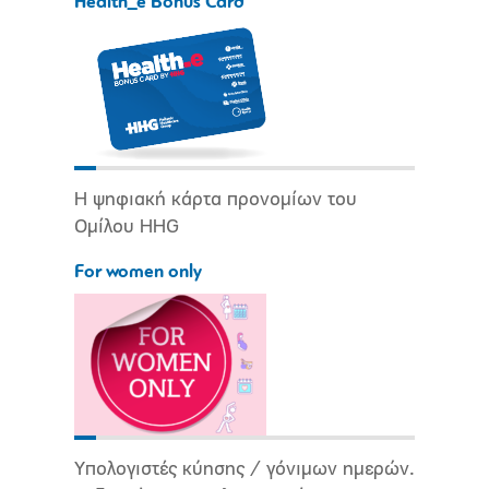
Health_e Bonus Card
Η ψηφιακή κάρτα προνομίων του
Ομίλου HHG
For women only
Υπολογιστές κύησης / γόνιμων ημερών.