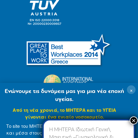
×
Ενώνουμε τις δυνάμεις μας για μια νέα εποχή
υγείας.
Από τη νέα χρονιά, το ΜΗΤΕΡΑ και το ΥΓΕΙΑ
γίνονται ένα ενιαίο νοσοκομείο.
Το site του ΜΗΤΕΡΑ βρίσκεται σε φάση ανανέωσης
Η ΜΗΤΕΡΑ Ιδιωτική Γενική,
και μέσα στους επόμενους μήνες θα ενσωματωθεί
Μαιευτική –Γυναικολογική &