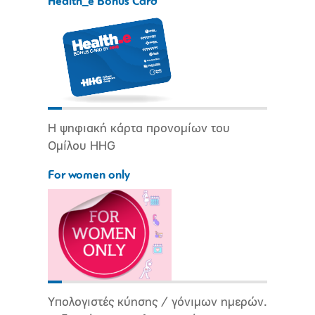
Health_e Bonus Card
Η ψηφιακή κάρτα προνομίων του
Ομίλου HHG
For women only
Υπολογιστές κύησης / γόνιμων ημερών.