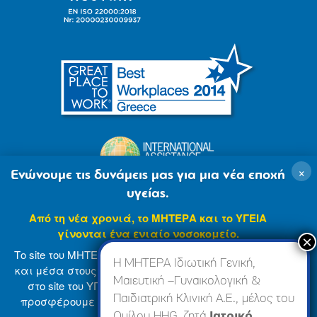
×
Ενώνουμε τις δυνάμεις μας για μια νέα εποχή
υγείας.
Από τη νέα χρονιά, το ΜΗΤΕΡΑ και το ΥΓΕΙΑ
γίνονται ένα ενιαίο νοσοκομείο.
Το site του ΜΗΤΕΡΑ βρίσκεται σε φάση ανανέωσης
Η ΜΗΤΕΡΑ Ιδιωτική Γενική,
και μέσα στους επόμενους μήνες θα ενσωματωθεί
Μαιευτική –Γυναικολογική &
στο site του ΥΓΕΙΑ (
www.hygeia.gr
), ώστε να σας
Παιδιατρική Κλινική Α.Ε., μέλος του
προσφέρουμε μια πιο ολοκληρωμένη και ενιαία
© 2007-2024 ΜΗΤΕΡΑ Α.Ε
Όροι Χρήσης
online εμπειρία.
Ομίλου HHG, ζητά
Ιατρικό,