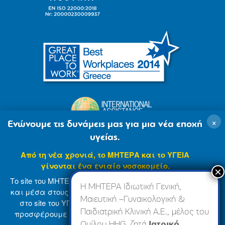
×
Ενώνουμε τις δυνάμεις μας για μια νέα εποχή
υγείας.
Από τη νέα χρονιά, το ΜΗΤΕΡΑ και το ΥΓΕΙΑ
γίνονται ένα ενιαίο νοσοκομείο.
Το site του ΜΗΤΕΡΑ βρίσκεται σε φάση ανανέωσης
Η ΜΗΤΕΡΑ Ιδιωτική Γενική,
και μέσα στους επόμενους μήνες θα ενσωματωθεί
Μαιευτική –Γυναικολογική &
στο site του ΥΓΕΙΑ (
www.hygeia.gr
), ώστε να σας
Παιδιατρική Κλινική Α.Ε., μέλος του
προσφέρουμε μια πιο ολοκληρωμένη και ενιαία
© 2007-2024 ΜΗΤΕΡΑ Α.Ε
Όροι Χρήσης
online εμπειρία.
Ομίλου HHG, ζητά
Ιατρικό,