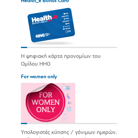
Health_e Bonus Card
Η ψηφιακή κάρτα προνομίων του
Ομίλου HHG
For women only
Υπολογιστές κύησης / γόνιμων ημερών.