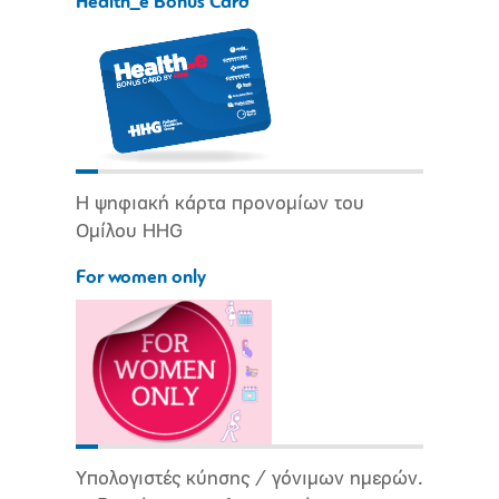
Health_e Bonus Card
Η ψηφιακή κάρτα προνομίων του
Ομίλου HHG
For women only
Υπολογιστές κύησης / γόνιμων ημερών.