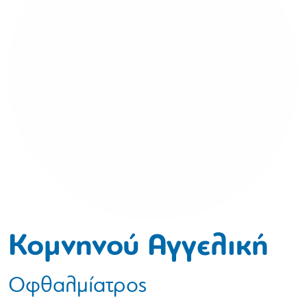
Κομνηνού Αγγελική
Οφθαλμίατρος