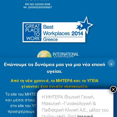
×
Ενώνουμε τις δυνάμεις μας για μια νέα εποχή
υγείας.
Από τη νέα χρονιά, το ΜΗΤΕΡΑ και το ΥΓΕΙΑ
γίνονται ένα ενιαίο νοσοκομείο.
Το site του ΜΗΤΕΡΑ βρίσκεται σε φάση ανανέωσης
Η ΜΗΤΕΡΑ Ιδιωτική Γενική,
και μέσα στους επόμενους μήνες θα ενσωματωθεί
Μαιευτική –Γυναικολογική &
στο site του ΥΓΕΙΑ (
www.hygeia.gr
), ώστε να σας
Παιδιατρική Κλινική Α.Ε., μέλος του
προσφέρουμε μια πιο ολοκληρωμένη και ενιαία
© 2007-2024 ΜΗΤΕΡΑ Α.Ε
Όροι Χρήσης
online εμπειρία.
Ομίλου HHG, ζητά
Ιατρικό,