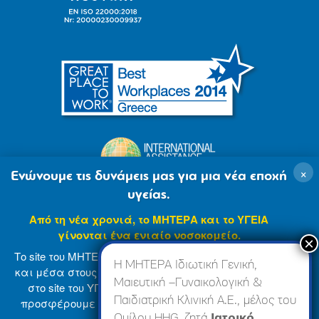
×
Ενώνουμε τις δυνάμεις μας για μια νέα εποχή
υγείας.
Από τη νέα χρονιά, το ΜΗΤΕΡΑ και το ΥΓΕΙΑ
γίνονται ένα ενιαίο νοσοκομείο.
Το site του ΜΗΤΕΡΑ βρίσκεται σε φάση ανανέωσης
Η ΜΗΤΕΡΑ Ιδιωτική Γενική,
και μέσα στους επόμενους μήνες θα ενσωματωθεί
Μαιευτική –Γυναικολογική &
στο site του ΥΓΕΙΑ (
www.hygeia.gr
), ώστε να σας
Παιδιατρική Κλινική Α.Ε., μέλος του
προσφέρουμε μια πιο ολοκληρωμένη και ενιαία
© 2007-2024 ΜΗΤΕΡΑ Α.Ε
Όροι Χρήσης
online εμπειρία.
Ομίλου HHG, ζητά
Ιατρικό,