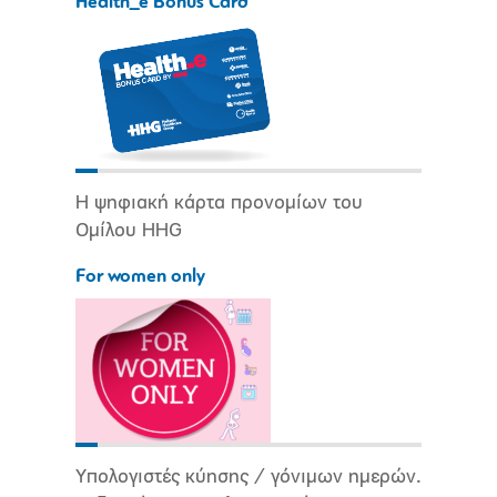
Health_e Bonus Card
Η ψηφιακή κάρτα προνομίων του
Ομίλου HHG
For women only
Υπολογιστές κύησης / γόνιμων ημερών.