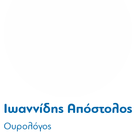
Ιωαννίδης Απόστολος
Ουρολόγος