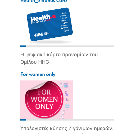
Health_e Bonus Card
Η ψηφιακή κάρτα προνομίων του
Ομίλου HHG
For women only
Υπολογιστές κύησης / γόνιμων ημερών.