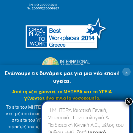
×
Ενώνουμε τις δυνάμεις μας για μια νέα εποχή
υγείας.
Από τη νέα χρονιά, το ΜΗΤΕΡΑ και το ΥΓΕΙΑ
γίνονται ένα ενιαίο νοσοκομείο.
Το site του ΜΗΤΕΡΑ βρίσκεται σε φάση ανανέωσης
Η ΜΗΤΕΡΑ Ιδιωτική Γενική,
και μέσα στους επόμενους μήνες θα ενσωματωθεί
Μαιευτική –Γυναικολογική &
στο site του ΥΓΕΙΑ (
www.hygeia.gr
), ώστε να σας
Παιδιατρική Κλινική Α.Ε., μέλος του
προσφέρουμε μια πιο ολοκληρωμένη και ενιαία
© 2007-2024 ΜΗΤΕΡΑ Α.Ε
Όροι Χρήσης
online εμπειρία.
Ομίλου HHG, ζητά
Ιατρικό,