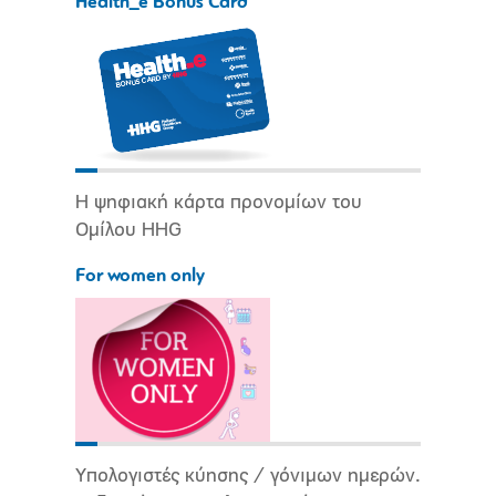
Health_e Bonus Card
Η ψηφιακή κάρτα προνομίων του
Ομίλου HHG
For women only
Υπολογιστές κύησης / γόνιμων ημερών.