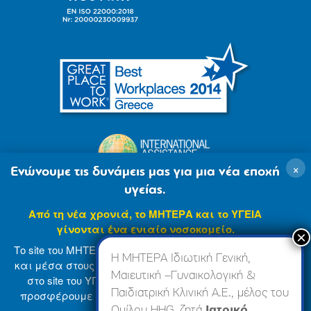
×
Ενώνουμε τις δυνάμεις μας για μια νέα εποχή
υγείας.
Από τη νέα χρονιά, το ΜΗΤΕΡΑ και το ΥΓΕΙΑ
γίνονται ένα ενιαίο νοσοκομείο.
Το site του ΜΗΤΕΡΑ βρίσκεται σε φάση ανανέωσης
Η ΜΗΤΕΡΑ Ιδιωτική Γενική,
και μέσα στους επόμενους μήνες θα ενσωματωθεί
Μαιευτική –Γυναικολογική &
στο site του ΥΓΕΙΑ (
www.hygeia.gr
), ώστε να σας
Παιδιατρική Κλινική Α.Ε., μέλος του
προσφέρουμε μια πιο ολοκληρωμένη και ενιαία
© 2007-2024 ΜΗΤΕΡΑ Α.Ε
Όροι Χρήσης
online εμπειρία.
Ομίλου HHG, ζητά
Ιατρικό,