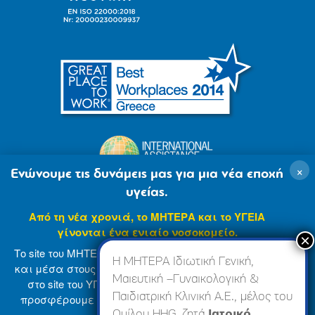
×
Ενώνουμε τις δυνάμεις μας για μια νέα εποχή
υγείας.
Από τη νέα χρονιά, το ΜΗΤΕΡΑ και το ΥΓΕΙΑ
γίνονται ένα ενιαίο νοσοκομείο.
Το site του ΜΗΤΕΡΑ βρίσκεται σε φάση ανανέωσης
Η ΜΗΤΕΡΑ Ιδιωτική Γενική,
και μέσα στους επόμενους μήνες θα ενσωματωθεί
Μαιευτική –Γυναικολογική &
στο site του ΥΓΕΙΑ (
www.hygeia.gr
), ώστε να σας
Παιδιατρική Κλινική Α.Ε., μέλος του
προσφέρουμε μια πιο ολοκληρωμένη και ενιαία
© 2007-2024 ΜΗΤΕΡΑ Α.Ε
Όροι Χρήσης
online εμπειρία.
Ομίλου HHG, ζητά
Ιατρικό,