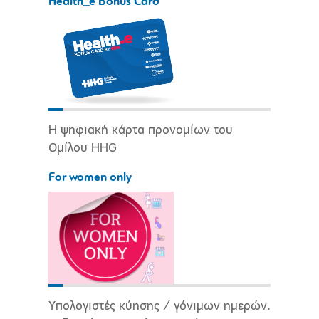
Health_e Bonus Card
Η ψηφιακή κάρτα προνομίων του
Ομίλου HHG
For women only
Υπολογιστές κύησης / γόνιμων ημερών.