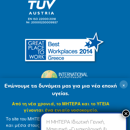
×
Ενώνουμε τις δυνάμεις μας για μια νέα εποχή
υγείας.
Από τη νέα χρονιά, το ΜΗΤΕΡΑ και το ΥΓΕΙΑ
γίνονται ένα ενιαίο νοσοκομείο.
Το site του ΜΗΤΕΡΑ βρίσκεται σε φάση ανανέωσης
Η ΜΗΤΕΡΑ Ιδιωτική Γενική,
και μέσα στους επόμενους μήνες θα ενσωματωθεί
Μαιευτική –Γυναικολογική &