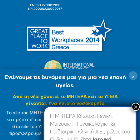
×
Ενώνουμε τις δυνάμεις μας για μια νέα εποχή
υγείας.
Από τη νέα χρονιά, το ΜΗΤΕΡΑ και το ΥΓΕΙΑ
γίνονται ένα ενιαίο νοσοκομείο.
Το site του ΜΗΤΕΡΑ βρίσκεται σε φάση ανανέωσης
Η ΜΗΤΕΡΑ Ιδιωτική Γενική,
και μέσα στους επόμενους μήνες θα ενσωματωθεί
Μαιευτική –Γυναικολογική &
στο site του ΥΓΕΙΑ (
www.hygeia.gr
), ώστε να σας
Παιδιατρική Κλινική Α.Ε., μέλος του
προσφέρουμε μια πιο ολοκληρωμένη και ενιαία
© 2007-2024 ΜΗΤΕΡΑ Α.Ε
Όροι Χρήσης
online εμπειρία.
Ομίλου HHG, ζητά
Ιατρικό,