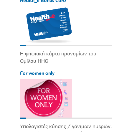
Health_e Bonus Card
Η ψηφιακή κάρτα προνομίων του
Ομίλου HHG
For women only
Υπολογιστές κύησης / γόνιμων ημερών.