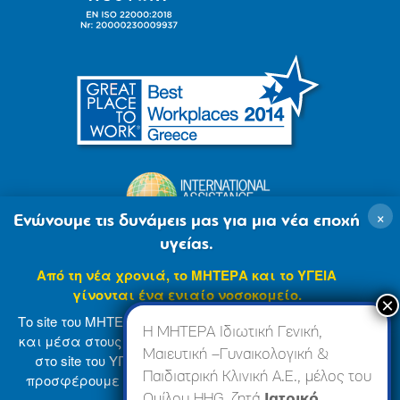
×
Ενώνουμε τις δυνάμεις μας για μια νέα εποχή
υγείας.
Από τη νέα χρονιά, το ΜΗΤΕΡΑ και το ΥΓΕΙΑ
γίνονται ένα ενιαίο νοσοκομείο.
Το site του ΜΗΤΕΡΑ βρίσκεται σε φάση ανανέωσης
Η ΜΗΤΕΡΑ Ιδιωτική Γενική,
και μέσα στους επόμενους μήνες θα ενσωματωθεί
Μαιευτική –Γυναικολογική &
στο site του ΥΓΕΙΑ (
www.hygeia.gr
), ώστε να σας
Παιδιατρική Κλινική Α.Ε., μέλος του
προσφέρουμε μια πιο ολοκληρωμένη και ενιαία
© 2007-2024 ΜΗΤΕΡΑ Α.Ε
Όροι Χρήσης
online εμπειρία.
Ομίλου HHG, ζητά
Ιατρικό,