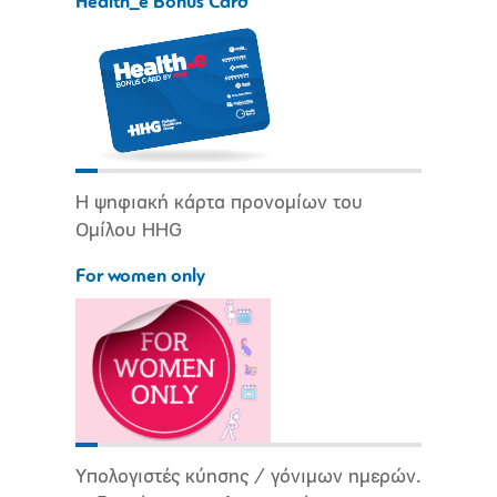
Health_e Bonus Card
Η ψηφιακή κάρτα προνομίων του
Ομίλου HHG
For women only
Υπολογιστές κύησης / γόνιμων ημερών.