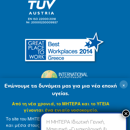
×
Ενώνουμε τις δυνάμεις μας για μια νέα εποχή
υγείας.
Από τη νέα χρονιά, το ΜΗΤΕΡΑ και το ΥΓΕΙΑ
γίνονται ένα ενιαίο νοσοκομείο.
Το site του ΜΗΤΕΡΑ βρίσκεται σε φάση ανανέωσης
Η ΜΗΤΕΡΑ Ιδιωτική Γενική,
και μέσα στους επόμενους μήνες θα ενσωματωθεί
Μαιευτική –Γυναικολογική &