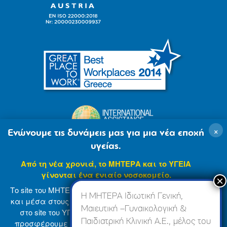
×
Ενώνουμε τις δυνάμεις μας για μια νέα εποχή
υγείας.
Από τη νέα χρονιά, το ΜΗΤΕΡΑ και το ΥΓΕΙΑ
γίνονται ένα ενιαίο νοσοκομείο.
Το site του ΜΗΤΕΡΑ βρίσκεται σε φάση ανανέωσης
Η ΜΗΤΕΡΑ Ιδιωτική Γενική,
και μέσα στους επόμενους μήνες θα ενσωματωθεί
Μαιευτική –Γυναικολογική &
στο site του ΥΓΕΙΑ (
www.hygeia.gr
), ώστε να σας
Παιδιατρική Κλινική Α.Ε., μέλος του
προσφέρουμε μια πιο ολοκληρωμένη και ενιαία
© 2007-2024 ΜΗΤΕΡΑ Α.Ε
Όροι Χρήσης