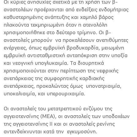
Οι κύριες ανησυχίες σχετικά με τη χρήση των β-
αναστολέων προέρχονται από ενδείξεις ενδομήτριας
καθυστερημένης ανάπτυξης και χαμηλό βάρος
πλακούντα τεκμηριωμένη όταν η ατενολόλη
χρησιμοποιήθηκε στο δεύτερο τρίμηνο. Οι β-
αναστολείς μπορούν να προκαλέσουν ανεπιθύμητες
ενέργειες, όπως εμβρυϊκή βραδυκαρδία, μειωμένη
εμβρυϊκή αντισταθμιστική ανταπόκριση στην υποξία
και νεογνική υπογλυκαιμία. Τα διουρητικά
χρησιμοποιούνται στην περίπτωση της νεφρικής
ανεπάρκειας της συμφορητικής καρδιακής
ανεπάρκειας, προκαλώντας όμως υπονατριαιμία,
υποκαλιαιμία, και υπερουριχαιμία.
Οι αναστολείς του μετατρεπτικού ενζύμου της
αγγειοτενσίνης (ΜΕΑ), οι αναστολείς των υποδοχέων
της αγγειοτενσίνης ΙΙ και οι αναστολείς ρενίνης
αντενδείκνυνται κατά την εγκυμοσύνη.