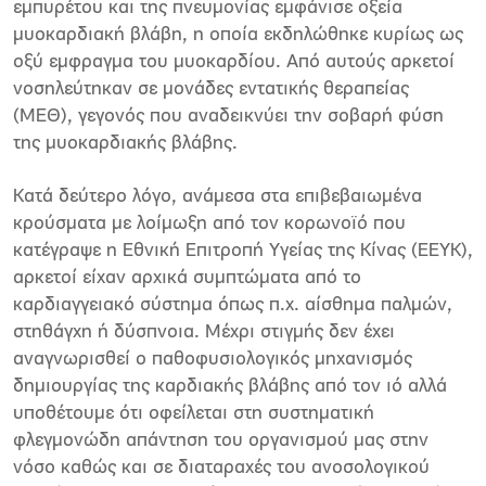
εμπυρέτου και της πνευμονίας εμφάνισε οξεία
μυοκαρδιακή βλάβη, η οποία εκδηλώθηκε κυρίως ως
οξύ εμφραγμα του μυοκαρδίου. Από αυτούς αρκετοί
νοσηλεύτηκαν σε μονάδες εντατικής θεραπείας
(ΜΕΘ), γεγονός που αναδεικνύει την σοβαρή φύση
της μυοκαρδιακής βλάβης.
Κατά δεύτερο λόγο, ανάμεσα στα επιβεβαιωμένα
κρούσματα με λοίμωξη από τον κορωνοϊό που
κατέγραψε η Εθνική Επιτροπή Υγείας της Κίνας (ΕΕΥΚ),
αρκετοί είχαν αρχικά συμπτώματα από το
καρδιαγγειακό σύστημα όπως π.χ. αίσθημα παλμών,
στηθάγχη ή δύσπνοια. Μέχρι στιγμής δεν έχει
αναγνωρισθεί ο παθοφυσιολογικός μηχανισμός
δημιουργίας της καρδιακής βλάβης από τον ιό αλλά
υποθέτουμε ότι οφείλεται στη συστηματική
φλεγμονώδη απάντηση του οργανισμού μας στην
νόσο καθώς και σε διαταραχές του ανοσολογικού