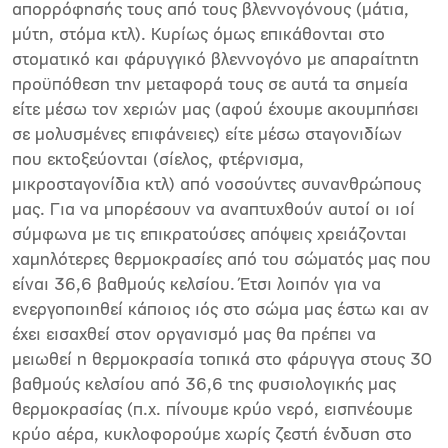
απορρόφησής τους από τους βλεννογόνους (μάτια,
μύτη, στόμα κτλ). Κυρίως όμως επικάθονται στο
στοματικό και φάρυγγικό βλεννογόνο με απαραίτητη
προϋπόθεση την μεταφορά τους σε αυτά τα σημεία
είτε μέσω τον χεριών μας (αφού έχουμε ακουμπήσει
σε μολυσμένες επιφάνειες) είτε μέσω σταγονιδίων
που εκτοξεύονται (σίελος, φτέρνισμα,
μικροσταγονίδια κτλ) από νοσούντες συνανθρώπους
μας. Για να μπορέσουν να αναπτυχθούν αυτοί οι ιοί
σύμφωνα με τις επικρατούσες απόψεις χρειάζονται
χαμηλότερες θερμοκρασίες από του σώματός μας που
είναι 36,6 βαθμούς κελσίου. Έτσι λοιπόν για να
ενεργοποιηθεί κάποιος ιός στο σώμα μας έστω και αν
έχει εισαχθεί στον οργανισμό μας θα πρέπει να
μειωθεί η θερμοκρασία τοπικά στο φάρυγγα στους 30
βαθμούς κελσίου από 36,6 της φυσιολογικής μας
θερμοκρασίας (π.χ. πίνουμε κρύο νερό, εισπνέουμε
κρύο αέρα, κυκλοφορούμε χωρίς ζεστή ένδυση στο