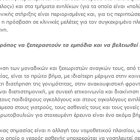
λος») και στα τμήματα ενηλίκων (για τα οποία είναι «πολ
ικής στήριξης είναι περιορισμένες και, για τις περιπτώσ
 η πρόσβαση σε κλινικές μελέτες για τον συγκεκριμένο πλ
ένη.
ρόπος να ξεπεραστούν τα εμπόδια και να βελτιωθεί
ιση των μοναδικών και ξεχωριστών αναγκών τους, από τη
ίας, είναι το πρώτο βήμα, με ιδιαίτερη μέριμνα στην κο
τη διατήρηση της γονιμότητας, στην ανακουφιστική φροντ
ναι διεπιστημονική, με συνεχή επικοινωνία και διακίνησ
τους παιδιάτρους ογκολόγους και στους ογκολόγους ενηλ
άμεσα στους γιατρούς, τους ασθενείς τους και τους γονεί
πρωτοβουλιών για στοχευμένη έρευνα είναι ένα ακόμα βή
ριας σημασίας είναι η αλλαγή του νομοθετικού πλαισίου, 
το οποίο ο νεαρός ασθενής υποχρεούται να νοσηλευτεί σε