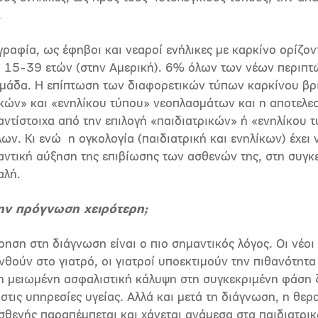
.
γραφία, ως έφηβοι και νεαροί ενήλικες με καρκίνο ορίζον
 15-39 ετών (στην Αμερική). 6% όλων των νέων περιπ
ομάδα. Η επίπτωση των διαφορετικών τύπων καρκίνου βρί
ικών» και «ενηλίκου τύπου» νεοπλασμάτων και η αποτελεσ
αντίστοιχα από την επιλογή «παιδιατρικών» ή «ενηλίκου
ων. Κι ενώ
η ογκολογία (παιδιατρική και ενηλίκων) έχει
μαντική αύξηση της επιβίωσης των ασθενών της, στη συγ
αλή.
την πρόγνωση χειρότερη;
ηση στη διάγνωση είναι ο πιο σημαντικός λόγος. Οι νέο
θούν στο γιατρό, οι γιατροί υποεκτιμούν την πιθανότητα κ
 η μειωμένη ασφαλιστική κάλυψη στη συγκεκριμένη φάση 
τις υπηρεσίες υγείας. Αλλά και μετά τη διάγνωση, η θερ
θενής παραπέμπεται και χάνεται ανάμεσα στα παιδιατρικά