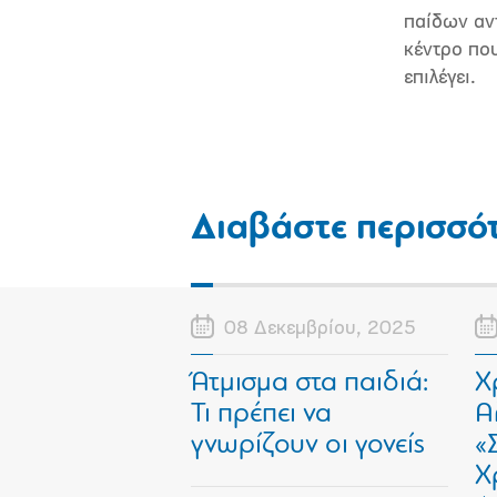
παίδων αντ
κέντρο που
επιλέγει.
Διαβάστε περισσό
08 Δεκεμβρίου, 2025
Άτμισμα στα παιδιά:
Χ
Τι πρέπει να
Α
γνωρίζουν οι γονείς
«
Χ