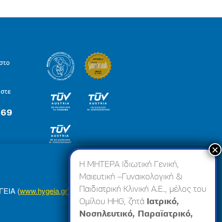
στο
ήστε
 69
×
Η ΜΗΤΕΡΑ Ιδιωτική Γενική,
Μαιευτική –Γυναικολογική &
Παιδιατρική Κλινική Α.Ε., μέλος του
ΓΕΙΑ (
www.hygeia.gr
), ώστε να σας προσφέρουμε
Ομίλου HHG, ζητά
Ιατρικό,
Νοσηλευτικό, Παραϊατρικό,