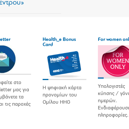
έντρου»
etter
Health_e Bonus
For women on
Card
φείτε στο
Υπολογιστές
Η ψηφιακή κάρτα
etter μας για
κύησης / γόν
προνομίων του
μβάνετε τα
ημερών.
Ομίλου HHG
αι τις παροχές
Ενδιαφέρουσ
πληροφορίες.