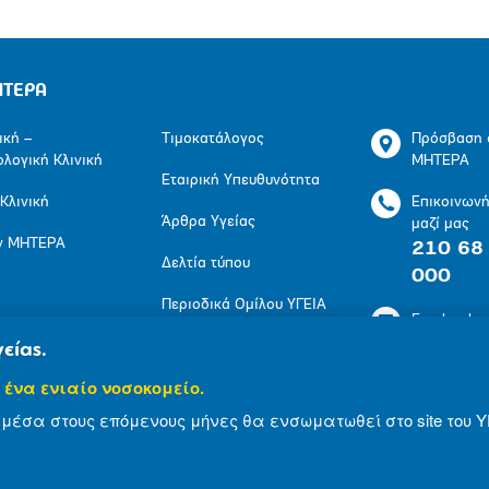
ΗΤΕΡΑ
ική –
Τιμοκατάλογος
Πρόσβαση 
ολογική Κλινική
ΜΗΤΕΡΑ
Εταιρική Υπευθυνότητα
 Κλινική
Επικοινων
Άρθρα Υγείας
μαζί μας
ν ΜΗΤΕΡΑ
210 68
Δελτία τύπου
000
Περιοδικά Ομίλου ΥΓΕΙΑ
Facebook
Πολιτική Προστασίας
είας.
LinkedIn
Προσωπικών
 ένα ενιαίο νοσοκομείο.
Δεδομένων
Youtube
μέσα στους επόμενους μήνες θα ενσωματωθεί στο site του Υ
Πολιτική Cookies
Instagram