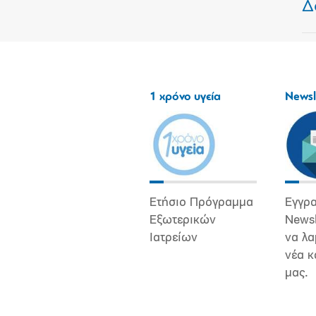
Δ
1 χρόνο υγεία
Newsl
Ετήσιο Πρόγραμμα
Εγγρα
Εξωτερικών
Newsl
Ιατρείων
να λα
νέα κ
μας.