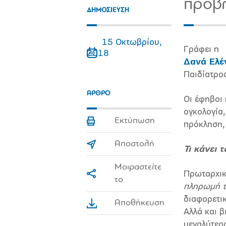
προβλ
ΔΗΜΟΣΙΕΥΣΗ
15 Οκτωβρίου,
Γράφει η
2018
Δανά Ελέ
Παιδίατρο
ΑΡΘΡΟ
Οι έφηβοι 
ογκολογία,
Εκτύπωση
πρόκληση, 
Αποστολή
Τι κάνει 
Μοιραστείτε
Πρωταρχικά
το
πληρωμή το
διαφορετικ
Αποθήκευση
Αλλά και β
μεγαλύτερο