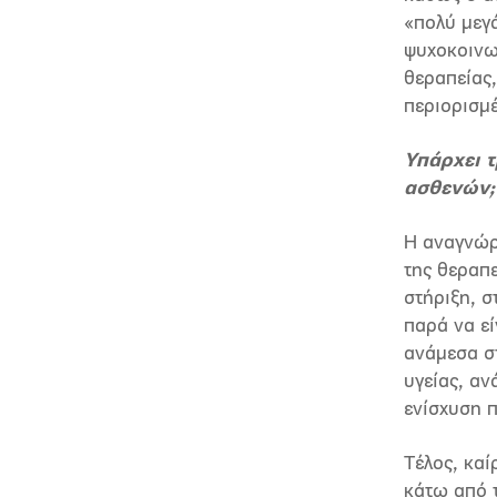
«πολύ μεγά
ψυχοκοινων
θεραπείας,
περιορισμ
Υπάρχει τ
ασθενών;
Η αναγνώρ
της θεραπε
στήριξη, σ
παρά να εί
ανάμεσα σ
υγείας, αν
ενίσχυση 
Τέλος, καί
κάτω από 