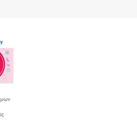
ly
ιμων
ες