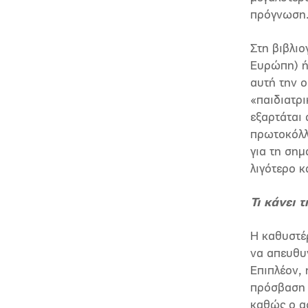
πρόγνωση
Στη βιβλιο
Ευρώπη) ή
αυτή την 
«παιδιατρ
εξαρτάται 
πρωτοκόλλ
για τη ση
λιγότερο κ
Τι κάνει 
Η καθυστέρ
να απευθυν
Επιπλέον,
πρόσβαση σ
καθώς ο ασ