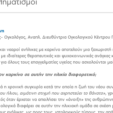
ηματισμοί
νη
ς- Ογκολόγος,
Αναπλ. Διευθύντρια
Ογκολογικού Κέντρου
και νεαροί ενήλικες με καρκίνο αποτελούν μια ξεχωριστή
 με ιδιαίτερες θεραπευτικές και ψυχοκοινωνικές ανάγκες 
για όλους τους επαγγελματίες υγείας που ασχολούνται μαζ
τον καρκίνο σε αυτήν την ηλικία διαφορετικό;
 η χρονική συγκυρία κατά την οποία η ζωή του νέου συνα
υ ήλιου, αιμάτινη στιγμή που αχρηστεύει το θάνατο»
,
γρ
ός όταν έρχεται να απειλήσει την «άνοιξη» της ανθρώπιν
ιολογικά διαφέρει σε αυτήν την ηλικιακή ομάδα σε σχέση 
υς ενήλικες, ως προς τους
ιστολογικούς τύπους, την απ