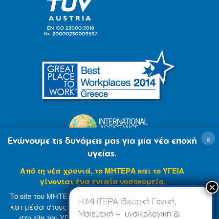
×
Ενώνουμε τις δυνάμεις μας για μια νέα εποχή
υγείας.
Από τη νέα χρονιά, το ΜΗΤΕΡΑ και το ΥΓΕΙΑ
γίνονται ένα ενιαίο νοσοκομείο.
Το site του ΜΗΤΕΡΑ βρίσκεται σε φάση ανανέωσης
Η ΜΗΤΕΡΑ Ιδιωτική Γενική,
και μέσα στους επόμενους μήνες θα ενσωματωθεί
Μαιευτική –Γυναικολογική &
στο site του ΥΓΕΙΑ (
www.hygeia.gr
), ώστε να σας