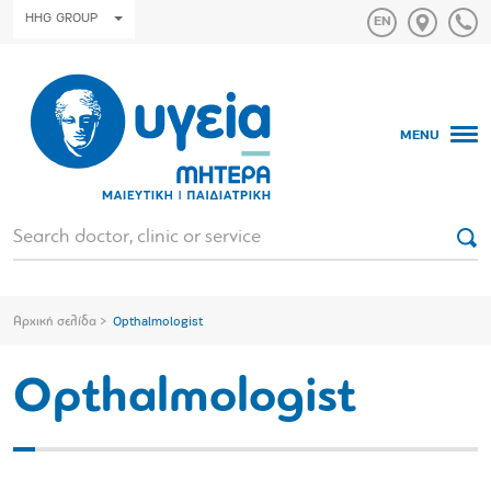
HHG GROUP
MENU
Αρχική σελίδα
Opthalmologist
Opthalmologist