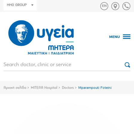
HHG GROUP
MENU
Αρχική σελίδα
MITERA Hospital
Doctors
Mparampouti Foteini