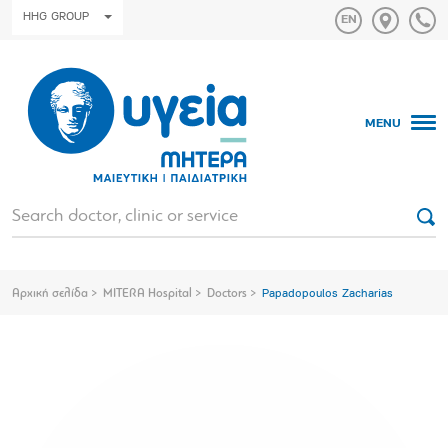
HHG GROUP
MENU
Αρχική σελίδα
MITERA Hospital
Doctors
Papadopoulos Zacharias