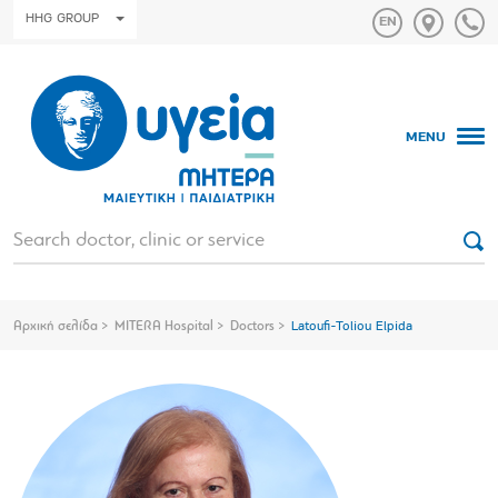
HHG GROUP
MENU
Αρχική σελίδα
MITERA Hospital
Doctors
Latoufi-Toliou Elpida