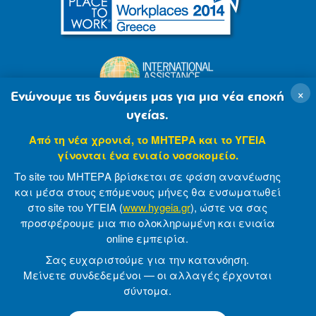
×
Ενώνουμε τις δυνάμεις μας για μια νέα εποχή
υγείας.
Από τη νέα χρονιά, το ΜΗΤΕΡΑ και το ΥΓΕΙΑ
γίνονται ένα ενιαίο νοσοκομείο.
Το site του ΜΗΤΕΡΑ βρίσκεται σε φάση ανανέωσης
και μέσα στους επόμενους μήνες θα ενσωματωθεί
στο site του ΥΓΕΙΑ (
www.hygeia.gr
), ώστε να σας
προσφέρουμε μια πιο ολοκληρωμένη και ενιαία
© 2007-2021 MITERA S.A
Privacy Policy
online εμπειρία.
Terms of Use
Made by minoanDesign
Σας ευχαριστούμε για την κατανόηση.
Μείνετε συνδεδεμένοι — οι αλλαγές έρχονται
σύντομα.
© 2026 ΜΗΤΕΡΑ Α.Ε