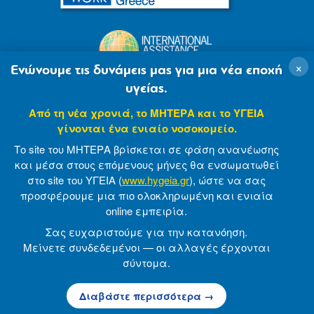
×
Ενώνουμε τις δυνάμεις μας για μια νέα εποχή
υγείας.
Από τη νέα χρονιά, το ΜΗΤΕΡΑ και το ΥΓΕΙΑ
γίνονται ένα ενιαίο νοσοκομείο.
Το site του ΜΗΤΕΡΑ βρίσκεται σε φάση ανανέωσης
και μέσα στους επόμενους μήνες θα ενσωματωθεί
στο site του ΥΓΕΙΑ (
www.hygeia.gr
), ώστε να σας
προσφέρουμε μια πιο ολοκληρωμένη και ενιαία
© 2007-2021 MITERA S.A
Privacy Policy
online εμπειρία.
Terms of Use
Made by minoanDesign
Σας ευχαριστούμε για την κατανόηση.
Μείνετε συνδεδεμένοι — οι αλλαγές έρχονται
σύντομα.
© 2026 ΜΗΤΕΡΑ Α.Ε
Διαβάστε περισσότερα →