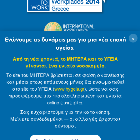
×
Ενώνουμε τις δυνάμεις μας για μια νέα εποχή
υγείας.
Από τη νέα χρονιά, το ΜΗΤΕΡΑ και το ΥΓΕΙΑ
γίνονται ένα ενιαίο νοσοκομείο.
Το site του ΜΗΤΕΡΑ βρίσκεται σε φάση ανανέωσης
και μέσα στους επόμενους μήνες θα ενσωματωθεί
στο site του ΥΓΕΙΑ (
www.hygeia.gr
), ώστε να σας
προσφέρουμε μια πιο ολοκληρωμένη και ενιαία
© 2007-2021 MITERA S.A
Privacy Policy
online εμπειρία.
Terms of Use
Made by minoanDesign
Σας ευχαριστούμε για την κατανόηση.
Μείνετε συνδεδεμένοι — οι αλλαγές έρχονται
σύντομα.
© 2026 ΜΗΤΕΡΑ Α.Ε