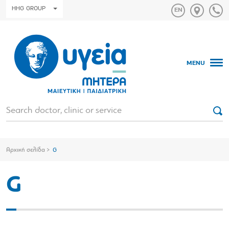
HHG GROUP
MENU
Αρχική σελίδα
G
G