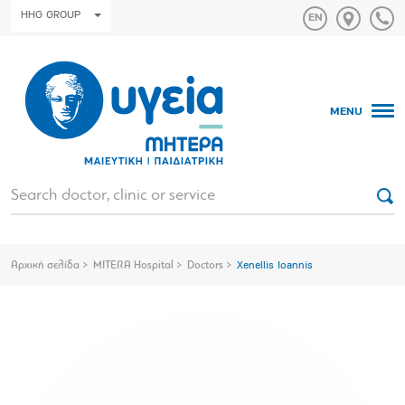
HHG GROUP
MENU
Αρχική σελίδα
MITERA Hospital
Doctors
Xenellis Ioannis