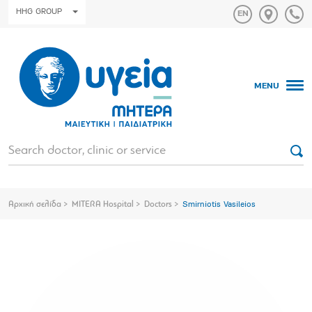
HHG GROUP
MENU
Αρχική σελίδα
MITERA Hospital
Doctors
Smirniotis Vasileios