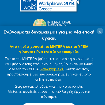
×
Ενώνουμε τις δυνάμεις μας για μια νέα εποχή
υγείας.
Από τη νέα χρονιά, το ΜΗΤΕΡΑ και το ΥΓΕΙΑ
γίνονται ένα ενιαίο νοσοκομείο.
Το site του ΜΗΤΕΡΑ βρίσκεται σε φάση ανανέωσης
και μέσα στους επόμενους μήνες θα ενσωματωθεί
στο site του ΥΓΕΙΑ (
www.hygeia.gr
), ώστε να σας
προσφέρουμε μια πιο ολοκληρωμένη και ενιαία
© 2007-2021 MITERA S.A
Privacy Policy
online εμπειρία.
Terms of Use
Made by minoanDesign
Σας ευχαριστούμε για την κατανόηση.
Μείνετε συνδεδεμένοι — οι αλλαγές έρχονται
σύντομα.
© 2026 ΜΗΤΕΡΑ Α.Ε