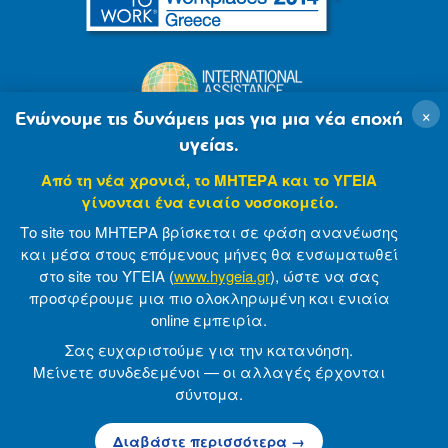
×
Ενώνουμε τις δυνάμεις μας για μια νέα εποχή
υγείας.
Από τη νέα χρονιά, το ΜΗΤΕΡΑ και το ΥΓΕΙΑ
γίνονται ένα ενιαίο νοσοκομείο.
Το site του ΜΗΤΕΡΑ βρίσκεται σε φάση ανανέωσης
και μέσα στους επόμενους μήνες θα ενσωματωθεί
στο site του ΥΓΕΙΑ (
www.hygeia.gr
), ώστε να σας
προσφέρουμε μια πιο ολοκληρωμένη και ενιαία
© 2007-2021 MITERA S.A
Privacy Policy
online εμπειρία.
Terms of Use
Made by minoanDesign
Σας ευχαριστούμε για την κατανόηση.
Μείνετε συνδεδεμένοι — οι αλλαγές έρχονται
σύντομα.
© 2026 ΜΗΤΕΡΑ Α.Ε
Διαβάστε περισσότερα →