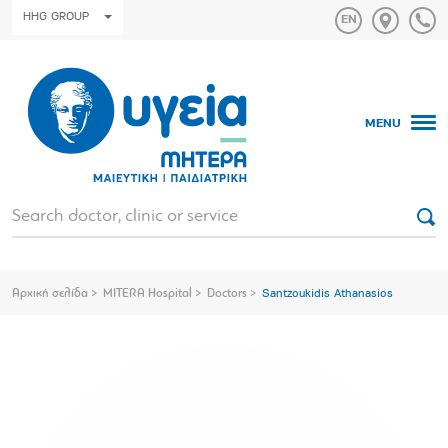
HHG GROUP
MENU
Αρχική σελίδα
MITERA Hospital
Doctors
Santzoukidis Athanasios