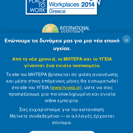
×
Ενώνουμε τις δυνάμεις μας για μια νέα εποχή
υγείας.
Από τη νέα χρονιά, το ΜΗΤΕΡΑ και το ΥΓΕΙΑ
γίνονται ένα ενιαίο νοσοκομείο.
Το site του ΜΗΤΕΡΑ βρίσκεται σε φάση ανανέωσης
και μέσα στους επόμενους μήνες θα ενσωματωθεί
στο site του ΥΓΕΙΑ (
www.hygeia.gr
), ώστε να σας
προσφέρουμε μια πιο ολοκληρωμένη και ενιαία
© 2007-2021 MITERA S.A
Privacy Policy
online εμπειρία.
Terms of Use
Made by minoanDesign
Σας ευχαριστούμε για την κατανόηση.
Μείνετε συνδεδεμένοι — οι αλλαγές έρχονται
σύντομα.
© 2026 ΜΗΤΕΡΑ Α.Ε