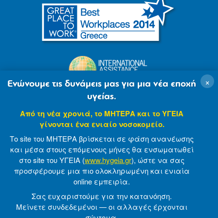
×
Ενώνουμε τις δυνάμεις μας για μια νέα εποχή
υγείας.
Από τη νέα χρονιά, το ΜΗΤΕΡΑ και το ΥΓΕΙΑ
γίνονται ένα ενιαίο νοσοκομείο.
Το site του ΜΗΤΕΡΑ βρίσκεται σε φάση ανανέωσης
και μέσα στους επόμενους μήνες θα ενσωματωθεί
στο site του ΥΓΕΙΑ (
www.hygeia.gr
), ώστε να σας
προσφέρουμε μια πιο ολοκληρωμένη και ενιαία
© 2007-2021 MITERA S.A
Privacy Policy
online εμπειρία.
Terms of Use
Made by minoanDesign
Σας ευχαριστούμε για την κατανόηση.
Μείνετε συνδεδεμένοι — οι αλλαγές έρχονται
σύντομα.