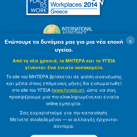
×
Ενώνουμε τις δυνάμεις μας για μια νέα εποχή
υγείας.
Από τη νέα χρονιά, το ΜΗΤΕΡΑ και το ΥΓΕΙΑ
γίνονται ένα ενιαίο νοσοκομείο.
Το site του ΜΗΤΕΡΑ βρίσκεται σε φάση ανανέωσης
και μέσα στους επόμενους μήνες θα ενσωματωθεί
στο site του ΥΓΕΙΑ (
www.hygeia.gr
), ώστε να σας
προσφέρουμε μια πιο ολοκληρωμένη και ενιαία
© 2007-2021 MITERA S.A
Privacy Policy
online εμπειρία.
Terms of Use
Made by minoanDesign
Σας ευχαριστούμε για την κατανόηση.
Μείνετε συνδεδεμένοι — οι αλλαγές έρχονται
σύντομα.
© 2026 ΜΗΤΕΡΑ Α.Ε