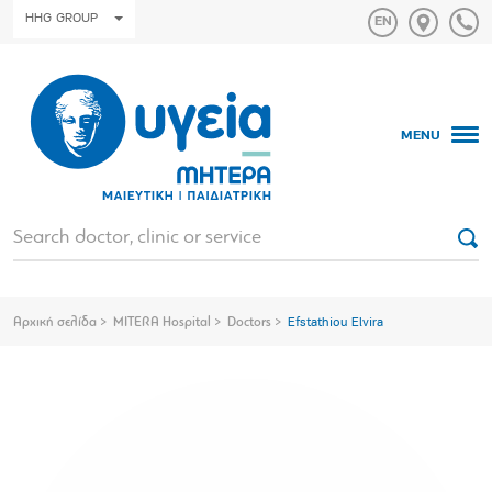
HHG GROUP
MENU
Αρχική σελίδα
MITERA Hospital
Doctors
Efstathiou Elvira