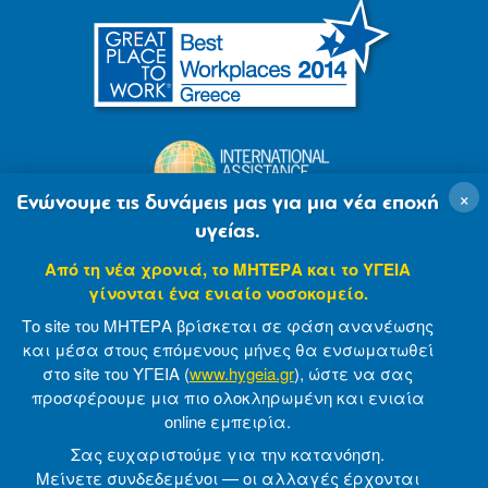
×
Ενώνουμε τις δυνάμεις μας για μια νέα εποχή
υγείας.
Από τη νέα χρονιά, το ΜΗΤΕΡΑ και το ΥΓΕΙΑ
γίνονται ένα ενιαίο νοσοκομείο.
Το site του ΜΗΤΕΡΑ βρίσκεται σε φάση ανανέωσης
και μέσα στους επόμενους μήνες θα ενσωματωθεί
στο site του ΥΓΕΙΑ (
www.hygeia.gr
), ώστε να σας
προσφέρουμε μια πιο ολοκληρωμένη και ενιαία
© 2007-2021 MITERA S.A
Privacy Policy
online εμπειρία.
Terms of Use
Made by minoanDesign
Σας ευχαριστούμε για την κατανόηση.
Μείνετε συνδεδεμένοι — οι αλλαγές έρχονται