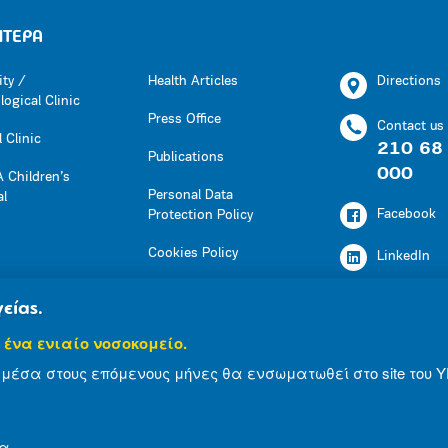
ΗΤΕΡΑ
ity /
Health Articles
Directions
ogical Clinic
Press Office
Contact us
 Clinic
210 68
Publications
000
 Children’s
Personal Data
al
Facebook
Protection Policy
Cookies Policy
LinkedIn
Press Office
Youtube
είας.
Social Responsibility
 ένα ενιαίο νοσοκομείο.
Instagram
Health Articles
μέσα στους επόμενους μήνες θα ενσωματωθεί στο site του Υ
Publications
α.