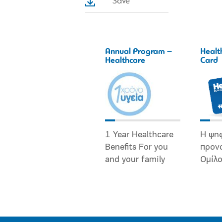
Save
Annual Program –
Healt
Healthcare
Card
1 Year Healthcare
Η ψη
Benefits For you
προν
and your family
Ομίλ