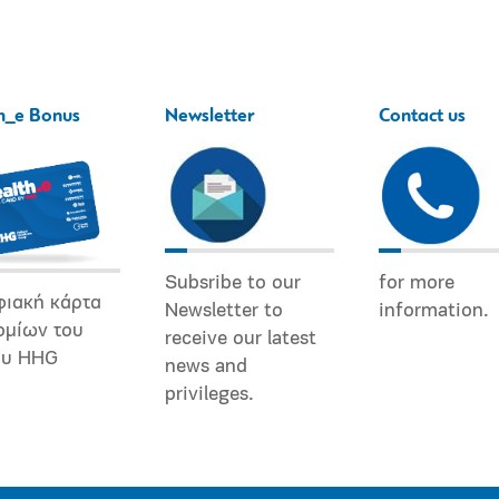
h_e Bonus
Newsletter
Contact us
Subsribe to our
for more
φιακή κάρτα
Newsletter to
information.
ομίων του
receive our latest
ου HHG
news and
privileges.