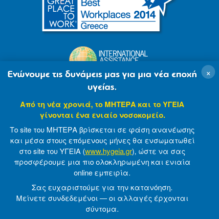
×
Ενώνουμε τις δυνάμεις μας για μια νέα εποχή
υγείας.
Από τη νέα χρονιά, το ΜΗΤΕΡΑ και το ΥΓΕΙΑ
γίνονται ένα ενιαίο νοσοκομείο.
Το site του ΜΗΤΕΡΑ βρίσκεται σε φάση ανανέωσης
και μέσα στους επόμενους μήνες θα ενσωματωθεί
στο site του ΥΓΕΙΑ (
www.hygeia.gr
), ώστε να σας
προσφέρουμε μια πιο ολοκληρωμένη και ενιαία
© 2007-2021 MITERA S.A
Privacy Policy
online εμπειρία.
Terms of Use
Made by minoanDesign
Σας ευχαριστούμε για την κατανόηση.
Μείνετε συνδεδεμένοι — οι αλλαγές έρχονται
σύντομα.